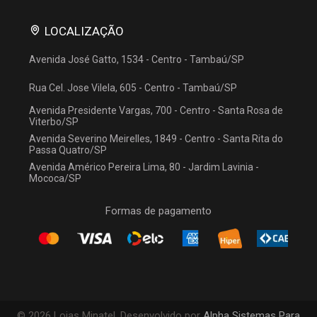
LOCALIZAÇÃO
Avenida José Gatto, 1534
-
Centro
-
Tambaú/SP
Rua Cel. Jose Vilela, 605
-
Centro
-
Tambaú/SP
Avenida Presidente Vargas, 700
-
Centro
-
Santa Rosa de
Viterbo/SP
Avenida Severino Meirelles, 1849
-
Centro
-
Santa Rita do
Passa Quatro/SP
Avenida Américo Pereira Lima, 80
-
Jardim Lavinia
-
Mococa/SP
Formas de pagamento
© 2026 Lojas Minatel. Desenvolvido por
Alpha Sistemas Para